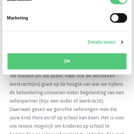
draagt ook bij aan het succes van de behandeling.
Marketing
“Ik durf veel beter hardop te lezen in de klas. Ik
heb zelfs meegedaan met een voorleeswedstrijd
en werd 2e!” – Yara, 11 jaar
Details tonen
Weten waar je aan toe bent
OK
We houden jou als ouder, maar ook de betrokken
leerkracht(en) goed op de hoogte van wat we tijdens
de behandeling uitvoeren onder begeleiding van een
oefenpartner (bijv. een ouder of leerkracht).
Daarnaast geven we gerichte oefeningen mee die
jouw kind thuis en/of op school kan doen. Het is voor
ons tevens mogelijk om kinderen op school te