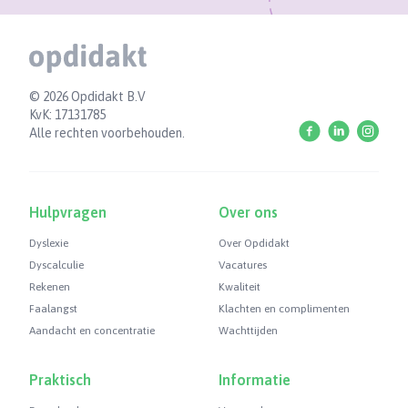
Footer
© 2026 Opdidakt B.V
KvK: 17131785
Facebook
Linkedin
Instag
Alle rechten voorbehouden.
Hulpvragen
Over ons
Dyslexie
Over Opdidakt
Dyscalculie
Vacatures
Rekenen
Kwaliteit
Faalangst
Klachten en complimenten
Aandacht en concentratie
Wachttijden
Praktisch
Informatie