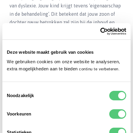
van dyslexie. Jouw kind krijgt tevens ‘eigenaarschap
in de behandeling’. Dit betekent dat jouw zoon of
dochter nauw betrokken zal zijn bij de inhoud en
planning van de behandeling. Hier zit een
belangrijke reden achter: in veel gevallen zijn
kinderen met dyslexie ervan overtuigd ‘toch nooit
Deze website maakt gebruik van cookies
beter te zullen worden met lezen en spellen’.
We gebruiken cookies om onze website te analyseren,
Hierdoor zijn ze minder snel geneigd om te blijven
extra mogelijkheden aan te bieden
continu te verbeteren.
oefenen, waardoor het lezen en spellen inderdaad
niet zal verbeteren.
Toestemmingsselectie
Het is nodig deze negatieve gedachte te voorkomen
Noodzakelijk
of te doorbreken. Doelgerichte betrokkenheid van
jouw kind bij zijn of haar eigen behandeling speelt
Voorkeuren
hierbij een zeer belangrijke rol. Niet alleen zorgt het
voor meer motivatie en (zelf)vertrouwen, maar het
Statistieken