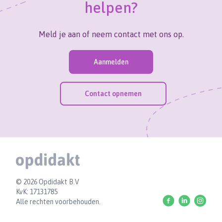
helpen?
Meld je aan of neem contact met ons op.
Aanmelden
Contact opnemen
Footer
© 2026 Opdidakt B.V
KvK: 17131785
Facebook
Linkedin
Instag
Alle rechten voorbehouden.