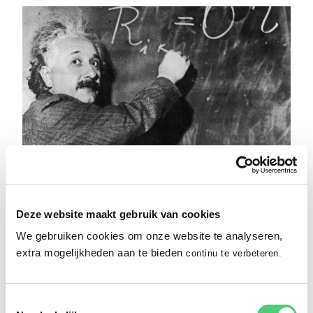
Andere factoren
Deze website maakt gebruik van cookies
We weten dat bij kinderen met dyslexie de
We gebruiken cookies om onze website te analyseren,
verbindingen in de hersenen minder sterk
extra mogelijkheden aan te bieden
continu te verbeteren.
ontwikkeld zijn als het gaat om directe letter- en
woordherkenning. Het kost kinderen met dyslexie
Toestemmingsselectie
meer moeite om letters en woorden automatisch te