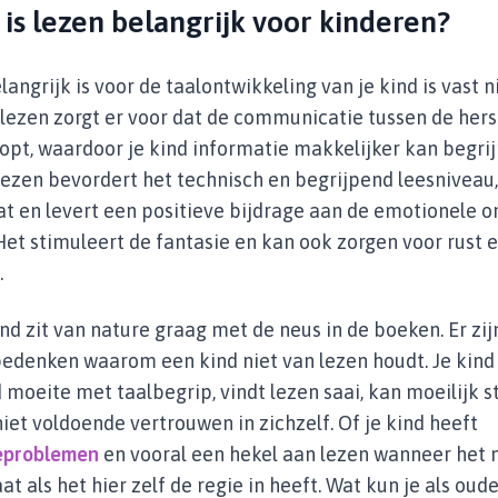
s lezen belangrijk voor kinderen?
langrijk is voor de taalontwikkeling van je kind is vast 
l lezen zorgt er voor dat de communicatie tussen de her
oopt, waardoor je kind informatie makkelijker kan begri
ezen bevordert het technisch en begrijpend leesniveau,
 en levert een positieve bijdrage aan de emotionele o
 Het stimuleert de fantasie en kan ook zorgen voor rust 
.
ind zit van nature graag met de neus in de boeken. Er zijn
edenken waarom een kind niet van lezen houdt. Je kind
 moeite met taalbegrip, vindt lezen saai, kan moeilijk st
niet voldoende vertrouwen in zichzelf. Of je kind heeft
eproblemen
en vooral een hekel aan lezen wanneer het m
at als het hier zelf de regie in heeft. Wat kun je als ou