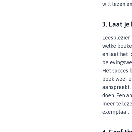
wilt lezen en
3. Laat je
Leesplezier 
welke boeken
en laat het i
belevingswer
Het succes b
boek weer ee
aanspreekt, 
doen. Een a
meer te leze
exemplaar.
4. Geef t