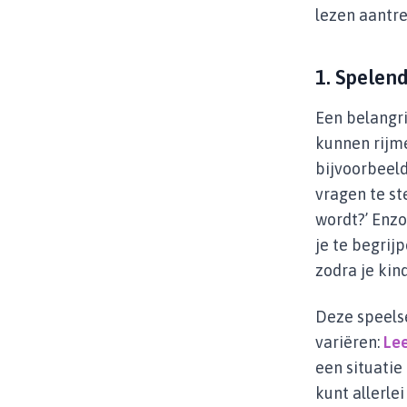
lezen aantre
1
. Spelen
Een belangri
kunnen rijme
bijvoorbeeld
vragen te st
wordt?’ Enzo
je te begri
zodra je kin
Deze speelse
variëren:
Le
een situatie
kunt allerle