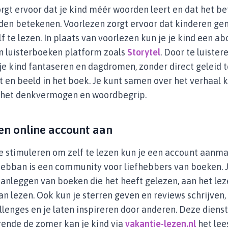
rgt ervoor dat je kind méér woorden leert en dat het be
den betekenen. Voorlezen zorgt ervoor dat kinderen ge
f te lezen. In plaats van voorlezen kun je je kind een 
n luisterboeken platform zoals
Storytel
. Door te luister
je kind fantaseren en dagdromen, zonder direct geleid 
t en beeld in het boek. Je kunt samen over het verhaal k
r het denkvermogen en woordbegrip.
en online account aan
e stimuleren om zelf te lezen kun je een account aanm
Hebban is een community voor liefhebbers van boeken. 
s aanleggen van boeken die het heeft gelezen, aan het lez
aan lezen. Ook kun je sterren geven en reviews schrijve
llenges en je laten inspireren door anderen. Deze diens
rende de zomer kan je kind via
vakantie-lezen.nl
het lee