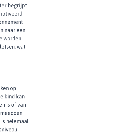
ter begrijpt
motiveerd
abonnement
en naar een
te worden
letsen, wat
aken op
Je kind kan
en is of van
n, meedoen
t is helemaal
sniveau