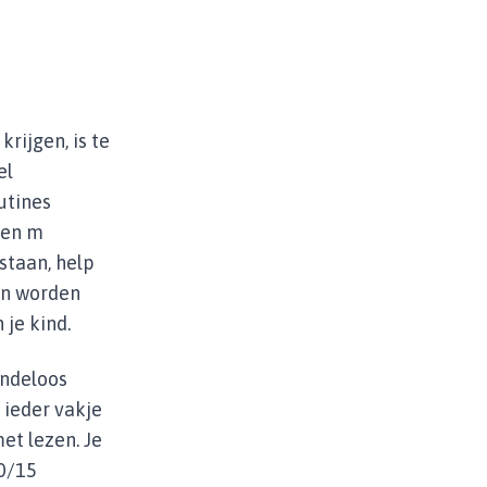
rijgen, is te
el
utines
 een m
staan, help
en worden
 je kind.
indeloos
 ieder vakje
et lezen. Je
10/15