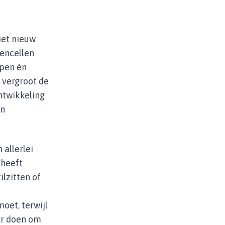
niet nieuw
sencellen
jpen én
 vergroot de
ntwikkeling
en
 allerlei
 heeft
ilzitten of
oet, terwijl
der doen om