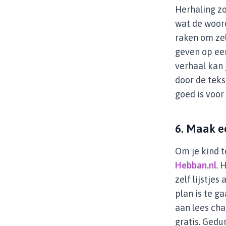
Herhaling zo
wat de woor
raken om zel
geven op ee
verhaal kan 
door de teks
goed is voo
6. Maak e
Om je kind t
Hebban.nl
. 
zelf lijstje
plan is te g
aan lees cha
gratis. Gedu