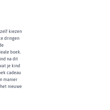
 zelf kiezen
 te dringen
de
deale boek.
ind na dit
at je kind
boek cadeau
n manier
r het nieuwe