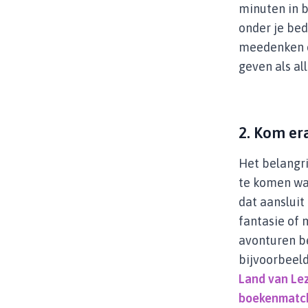
minuten in 
onder je bed
meedenken ov
geven als al
2. Kom er
Het belangri
te komen wa
dat aansluit
fantasie of 
avonturen b
bijvoorbeeld
Land van Le
boekenmatc