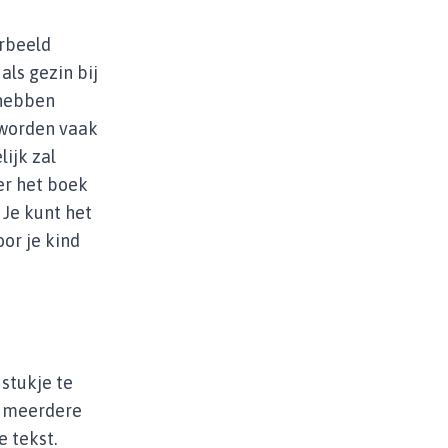
orbeeld
als gezin bij
 hebben
 worden vaak
lijk zal
er het boek
. Je kunt het
or je kind
stukje te
al meerdere
 tekst.