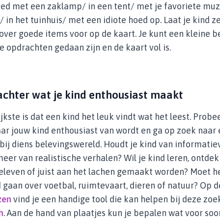
bed met een zaklamp/ in een tent/ met je favoriete muz
/ in het tuinhuis/ met een idiote hoed op. Laat je kind ze
er goede items voor op de kaart. Je kunt een kleine b
le opdrachten gedaan zijn en de kaart vol is.
achter wat je kind enthousiast maakt
jkste is dat een kind het leuk vindt wat het leest. Probe
ar jouw kind enthousiast van wordt en ga op zoek naar
 bij diens belevingswereld. Houdt je kind van informati
meer van realistische verhalen? Wil je kind leren, ontde
eleven of juist aan het lachen gemaakt worden? Moet h
 gaan over voetbal, ruimtevaart, dieren of natuur? Op 
zen
vind je een handige tool die kan helpen bij deze zoe
h
. Aan de hand van plaatjes kun je bepalen wat voor soo