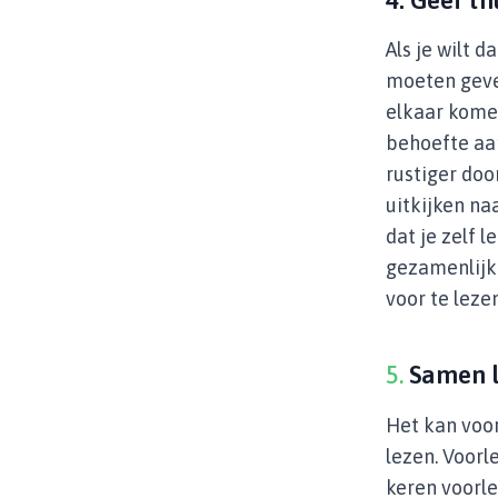
Als je wilt 
moeten geven
elkaar komen
behoefte aa
rustiger door
uitkijken na
dat je zelf l
gezamenlijk 
voor te lezen
5.
Samen l
Het kan voor
lezen. Voorl
keren voorle