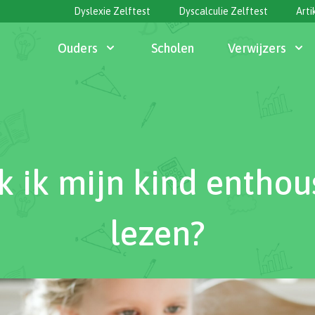
Dyslexie Zelftest
Dyscalculie Zelftest
Arti
Ouders
Scholen
Verwijzers
 ik mijn kind enthous
lezen?