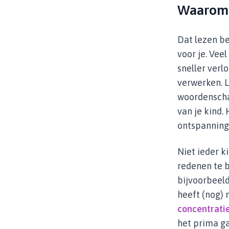
Waarom i
Dat lezen be
voor je. Vee
sneller verl
verwerken. L
woordenschat
van je kind.
ontspanning
Niet ieder k
redenen te b
bijvoorbeeld
heeft (nog) 
concentrati
het prima ga