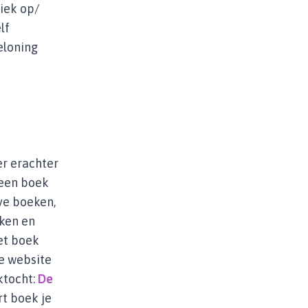
iek op/
lf
eloning
er erachter
 een boek
eve boeken,
kken en
et boek
de website
ktocht:
De
rt boek je