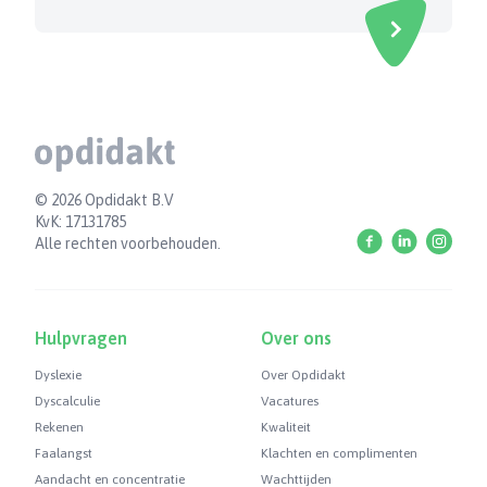
Footer
© 2026 Opdidakt B.V
KvK: 17131785
Facebook
Linkedin
Instag
Alle rechten voorbehouden.
Hulpvragen
Over ons
Dyslexie
Over Opdidakt
Dyscalculie
Vacatures
Rekenen
Kwaliteit
Faalangst
Klachten en complimenten
Aandacht en concentratie
Wachttijden