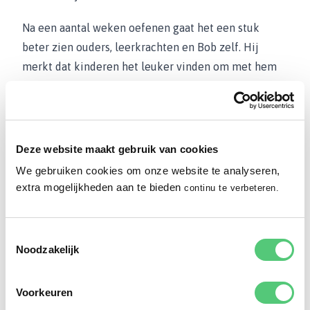
Na een aantal weken oefenen gaat het een stuk
beter zien ouders, leerkrachten en Bob zelf. Hij
merkt dat kinderen het leuker vinden om met hem
te spelen en hem eigenlijk best aardig vinden. Hij
heeft zelfs al een keer een speelafspraak gehad en
dat geeft hem veel zelfvertrouwen. Bommetje Bob is
verdwenen en komt wat Bob betreft ook niet meer
Deze website maakt gebruik van cookies
terug!
We gebruiken cookies om onze website te analyseren,
extra mogelijkheden aan te bieden
continu te verbeteren.
Britt de Vries (Orthopedagoog)
Toestemmingsselectie
Privé delen
Noodzakelijk
Voorkeuren